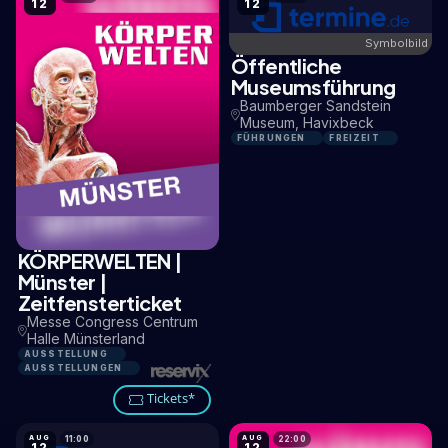
12
12
Symbolbild
Öffentliche
15,1 KM
Museumsführung
Baumberger Sandstein
Museum, Havixbeck
FÜHRUNGEN
FREIZEIT
KÖRPERWELTEN |
1,9 KM
Münster |
Zeitfensterticket
Messe Congress Centrum
Halle Münsterland
AUSSTELLUNG
AUSSTELLUNGEN
Tickets*
AUG
AUG
11:00
22:00
12
12