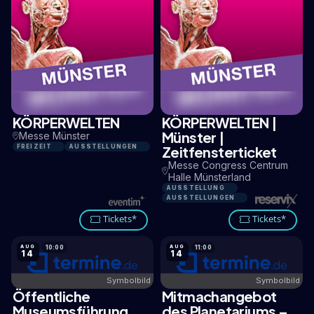
KÖRPERWELTEN
KÖRPERWELTEN |
1,9 KM
1,9 KM
Münster |
Messe Münster
FREIZEIT
AUSSTELLUNGEN
Zeitfensterticket
Messe Congress Centrum
Halle Münsterland
AUSSTELLUNG
AUSSTELLUNGEN
Tickets*
Tickets*
AUG
AUG
10:00
11:00
14
14
Symbolbild
Symbolbild
Öffentliche
Mitmachangebot
15,1 KM
2,8 KM
Museumsführung
des Planetariums –