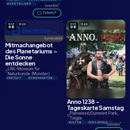
AUSSTELLUNG
Tickets*
AUG
AUG
11:00
11:00
08
08
Symbolbild
Mitmachangebot
2,8 KM
des Planetariums –
Die Sonne
entdecken
LWL-Museum für
Naturkunde (Münster)
FREIZEIT
RUNDFAHRTEN
Anno 1238 -
11,7 KM
Tageskarte Samstag
Planwiese/Dümmert Park,
Telgte
KULTUR
FESTSPIELE