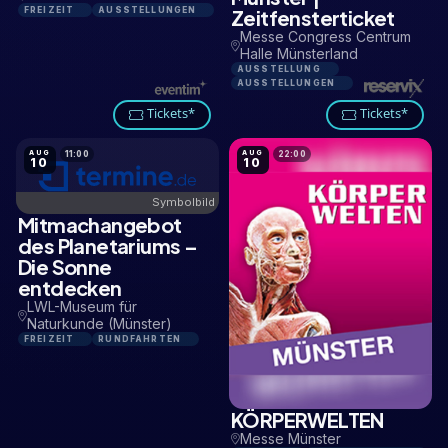
FREIZEIT
AUSSTELLUNGEN
Zeitfensterticket
Messe Congress Centrum
Halle Münsterland
AUSSTELLUNG
AUSSTELLUNGEN
Tickets*
Tickets*
AUG
AUG
11:00
22:00
10
10
Symbolbild
Mitmachangebot
2,8 KM
des Planetariums –
Die Sonne
entdecken
LWL-Museum für
Naturkunde (Münster)
FREIZEIT
RUNDFAHRTEN
KÖRPERWELTEN
1,9 KM
Messe Münster