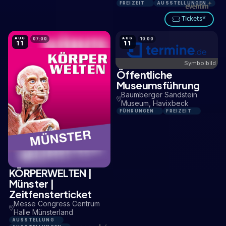
FREIZEIT
AUSSTELLUNGEN
Tickets*
AUG
AUG
07:00
10:00
11
11
Symbolbild
Öffentliche
15,1 KM
Museumsführung
Baumberger Sandstein
Museum, Havixbeck
FÜHRUNGEN
FREIZEIT
KÖRPERWELTEN |
1,9 KM
Münster |
Zeitfensterticket
Messe Congress Centrum
Halle Münsterland
AUSSTELLUNG