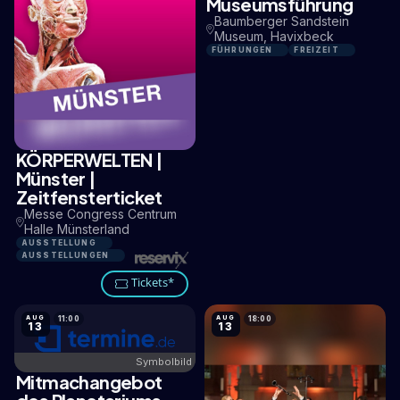
Museumsführung
Baumberger Sandstein
Museum, Havixbeck
FÜHRUNGEN
FREIZEIT
KÖRPERWELTEN |
1,9 KM
Münster |
Zeitfensterticket
Messe Congress Centrum
Halle Münsterland
AUSSTELLUNG
AUSSTELLUNGEN
Tickets*
AUG
AUG
11:00
18:00
13
13
Symbolbild
Mitmachangebot
2,8 KM