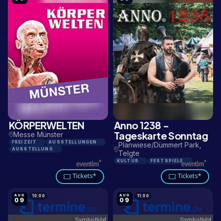
KÖRPERWELTEN
Anno 1238 -
1,9 KM
11,7 KM
Tageskarte Sonntag
Messe Münster
FREIZEIT
AUSSTELLUNGEN
Planwiese/Dümmert Park,
AUSSTELLUNG
Telgte
KULTUR
FESTSPIELE
Tickets*
Tickets*
AUG
AUG
10:00
11:00
09
09
Symbolbild
Symbolbild