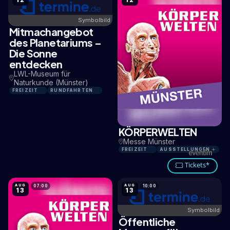
Symbolbild
Mitmachangebot
2,8 KM
des Planetariums –
Die Sonne
entdecken
LWL-Museum für
Naturkunde (Münster)
FREIZEIT
RUNDFAHRTEN
KÖRPERWELTEN
1,9 KM
Messe Münster
FREIZEIT
AUSSTELLUNGEN
Tickets*
AUG
AUG
07:00
10:00
13
13
Symbolbild
Öffentliche
15,1 KM