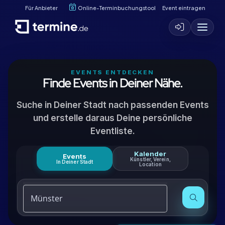
Für Anbieter
Online-Terminbuchungstool
Event eintragen
EVENTS ENTDECKEN
Finde Events in Deiner Nähe.
Suche in Deiner Stadt nach passenden Events
und erstelle daraus Deine persönliche
Eventliste.
Kalender
Events
Künstler, Verein,
In Deiner Stadt
Location