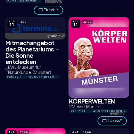
AUSSTELLUNGEN
Tickets*
AUG
AUG
11:00
22:00
11
11
Symbolbild
Mitmachangebot
2,8 KM
des Planetariums –
Die Sonne
entdecken
LWL-Museum für
Naturkunde (Münster)
FREIZEIT
RUNDFAHRTEN
KÖRPERWELTEN
1,9 KM
Messe Münster
FREIZEIT
AUSSTELLUNGEN
Tickets*
AUG
AUG
07:00
10:00