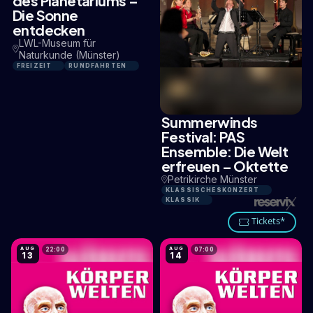
des Planetariums –
Die Sonne
entdecken
LWL-Museum für
Naturkunde (Münster)
FREIZEIT
RUNDFAHRTEN
Summerwinds
0,2 KM
Festival: PAS
Ensemble: Die Welt
erfreuen – Oktette
Petrikirche Münster
KLASSISCHESKONZERT
KLASSIK
Tickets*
AUG
AUG
22:00
07:00
13
14