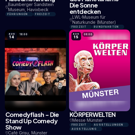
Die Sonne
Baumberger Sandstein
Museum, Havixbeck
entdecken
FÜHRUNGEN
FREIZEIT
LWL-Museum für
Naturkunde (Münster)
FREIZEIT
RUNDFAHRTEN
AUG
AUG
18:00
08:00
14
15
Comedyflash - Die
KÖRPERWELTEN
1,4 KM
1,9 KM
Stand Up Comedy
Messe Münster
Show
FREIZEIT
AUSSTELLUNGEN
AUSSTELLUNG
Café Grisu, Münster