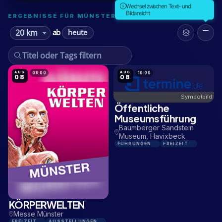
Wechsel zwischen Text- und
Bildansicht
ERGEBNISSE FÜR MÜNSTER
heute
ab
AUG
AUG
08:00
10:00
08
08
Symbolbild
Öffentliche
15,1 KM
Museumsführung
Baumberger Sandstein
Museum, Havixbeck
FÜHRUNGEN
FREIZEIT
KÖRPERWELTEN
1,9 KM
Messe Münster
FREIZEIT
AUSSTELLUNGEN