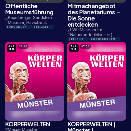
Öffentliche
Mitmachangebot
15,1 KM
2,8 KM
Museumsführung
des Planetariums –
Die Sonne
Baumberger Sandstein
Museum, Havixbeck
entdecken
FÜHRUNGEN
FREIZEIT
LWL-Museum für
Naturkunde (Münster)
FREIZEIT
RUNDFAHRTEN
AUG
AUG
22:00
07:00
09
10
KÖRPERWELTEN
KÖRPERWELTEN |
1,9 KM
1,9 KM
Münster |
Messe Münster