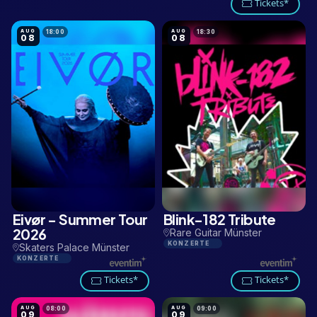
Tickets*
AUG
AUG
18:00
18:30
08
08
Eivør - Summer Tour
Blink-182 Tribute
2,7 KM
1,6 KM
2026
Rare Guitar Münster
KONZERTE
Skaters Palace Münster
KONZERTE
Tickets*
Tickets*
AUG
AUG
08:00
09:00
09
09