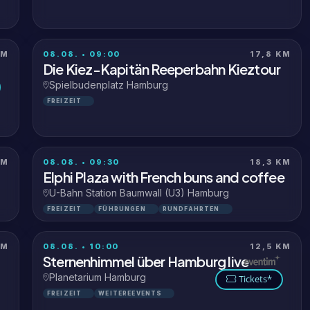
KM
08.08. • 09:00
17,8 KM
Die Kiez-Kapitän Reeperbahn Kieztour
Spielbudenplatz Hamburg
FREIZEIT
KM
08.08. • 09:30
18,3 KM
Elphi Plaza with French buns and coffee
U-Bahn Station Baumwall (U3) Hamburg
FREIZEIT
FÜHRUNGEN
RUNDFAHRTEN
KM
08.08. • 10:00
12,5 KM
Sternenhimmel über Hamburg live
Planetarium Hamburg
Tickets*
FREIZEIT
WEITEREEVENTS