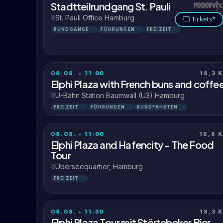
Stadtteilrundgang St. Pauli
St. Pauli Office Hamburg
Tickets*
RUNDGÄNGE
FÜHRUNGEN
FREIZEIT
08.08. • 11:00
18,3 
Elphi Plaza with French buns and coffe
U-Bahn Station Baumwall (U3) Hamburg
FREIZEIT
FÜHRUNGEN
RUNDFAHRTEN
08.08. • 11:00
18,8 
Elphi Plaza and Hafencity - The Food
Tour
Überseequartier, Hamburg
FREIZEIT
08.08. • 11:30
18,3 
Elphi Plaza Tour mit Störtebeker Bier