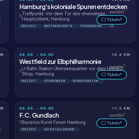
Hamburg's koloniale Spuren entdecken
Treffpunkt: Vor dem Tor des ehemaligen
Hauptzollamt, Hamburg
Tickets*
FREIZEIT
WEITEREEVENTS
FÜHRUNGEN
+1
KM
08.08. • 09:00
18,6 KM
Westfield zur Elbphilharmonie
U-Bahn Station Überseequartier vor dem HARIBO
Shop, Hamburg
Tickets*
FREIZEIT
FÜHRUNGEN
RUNDFAHRTEN
KM
08.08. • 09:00
17,6 KM
F.C. Gundlach
Bucerius Kunst Forum Hamburg
Tickets*
FREIZEIT
AUSSTELLUNGEN