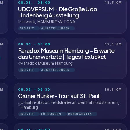
KM
08.08. • 08:00
18,5 KM
UDOVERSUM - Die Große Udo
Lindenberg Ausstellung
stilwerk, HAMBURG-ALTONA
FREIZEIT
AUSSTELLUNGEN
KM
08.08. • 08:00
17,6 KM
Paradox Museum Hamburg - Erwarte
das Unerwartete | Tagesflexticket
Paradox Museum Hamburg
FREIZEIT
AUSSTELLUNGEN
KM
08.08. • 08:30
16,9 KM
Grüner Bunker-Tour auf St. Pauli
U-Bahn-Station Feldstraße an den Fahrradständern,
Hamburg
FREIZEIT
FÜHRUNGEN
RUNDFAHRTEN
KM
08.08. • 09:00
18,0 KM