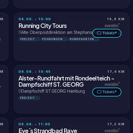
KM
08.08. • 10:00
16,8 KM
Running City Tours
Alte Oberpostdirektion am Stephansplatz Hamburg
Tickets*
FREIZEIT
FÜHRUNGEN
RUNDFAHRTEN
KM
08.08. • 10:45
17,4 KM
Alster-Rundfahrt mit Rondeelteich -
Dampfschiff ST. GEORG
,
Dampfschiff ST.GEORG Hamburg
Tickets*
FREIZEIT
KM
08.08. • 11:00
17,2 KM
Eve`s Strandbad Rave