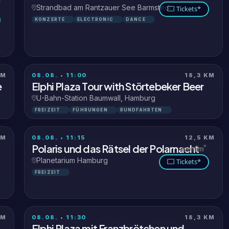
Strandbad am Rantzauer See Barmstedt
Tickets*
KONZERTE
ELECTRONIC
DANCE
KM
08.08. • 11:00
18,3 KM
e
Elphi Plaza Tour with Störtebeker Beer
U-Bahn-Station Baumwall, Hamburg
FREIZEIT
FÜHRUNGEN
RUNDFAHRTEN
KM
08.08. • 11:15
12,5 KM
Polaris und das Rätsel der Polarnacht
Planetarium Hamburg
Tickets*
FREIZEIT
KM
08.08. • 11:30
18,3 KM
Elphi Plaza mit Franzbrötchen und