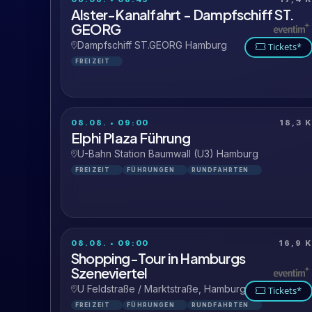
Alster-Kanalfahrt - Dampfschiff ST.
GEORG
Dampfschiff ST.GEORG Hamburg
Tickets*
FREIZEIT
08.08. • 09:00
18,3 
Elphi Plaza Führung
U-Bahn Station Baumwall (U3) Hamburg
FREIZEIT
FÜHRUNGEN
RUNDFAHRTEN
08.08. • 09:00
16,9 
Shopping-Tour in Hamburgs
Szeneviertel
U Feldstraße / Marktstraße, Hamburg
Tickets*
FREIZEIT
FÜHRUNGEN
RUNDFAHRTEN