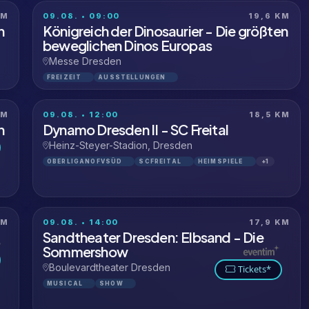
KM
09.08. • 09:00
19,6 KM
n
Königreich der Dinosaurier - Die größten
beweglichen Dinos Europas
Messe Dresden
FREIZEIT
AUSSTELLUNGEN
KM
09.08. • 12:00
18,5 KM
n
Dynamo Dresden II - SC Freital
Heinz-Steyer-Stadion, Dresden
OBERLIGANOFVSÜD
SCFREITAL
HEIMSPIELE
+1
KM
09.08. • 14:00
17,9 KM
Sandtheater Dresden: Elbsand - Die
Sommershow
Boulevardtheater Dresden
Tickets*
MUSICAL
SHOW