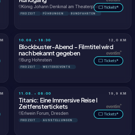
König Johann Denkmal am Theaterplatz Dresden
Tickets*
FREIZEIT
FÜHRUNGEN
RUNDFAHRTEN
KM
10.08. • 18:30
12,0 KM
Blockbuster-Abend - Filmtitel wird
nach bekannt gegeben
Burg Hohnstein
Tickets*
FREIZEIT
WEITEREEVENTS
KM
11.08. • 08:00
19,9 KM
Titanic: Eine Immersive Reise I
Zeitfenstertickets
Erlwein Forum, Dresden
Tickets*
FREIZEIT
AUSSTELLUNGEN