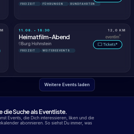
FREIZEIT
FÜHRUNGEN
RUNDFAHRTEN
KM
11.08. • 18:30
12,0 KM
Heimatfilm-Abend
Burg Hohnstein
Tickets*
FREIZEIT
WEITEREEVENTS
Weitere Events laden
e die Suche als Eventliste.
nnst Events, die Dich interessieren, liken und die
ekalender abonnieren. So siehst Du immer, was