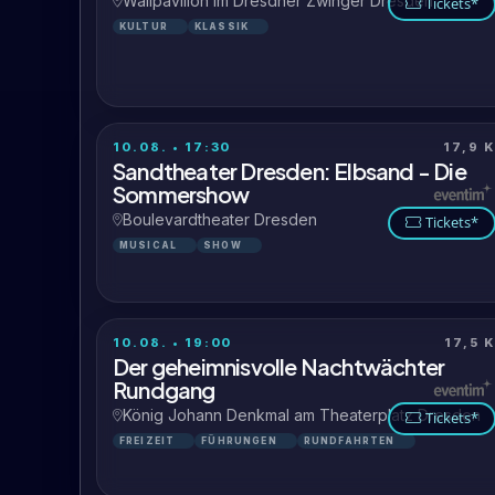
Wallpavillon im Dresdner Zwinger Dresden
Tickets*
KULTUR
KLASSIK
10.08. • 17:30
17,9 
Sandtheater Dresden: Elbsand - Die
Sommershow
Boulevardtheater Dresden
Tickets*
MUSICAL
SHOW
10.08. • 19:00
17,5 
Der geheimnisvolle Nachtwächter
Rundgang
König Johann Denkmal am Theaterplatz Dresden
Tickets*
FREIZEIT
FÜHRUNGEN
RUNDFAHRTEN