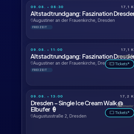
09.08. • 08:30
17,1 
Altstadtrundgang: Faszination Dresde
Augustiner an der Frauenkirche, Dresden
FREIZEIT
09.08. • 11:00
17,1 
Altstadtrundgang: Faszination Dresde
Augustiner an der Frauenkirche, Dresden
Tickets*
FREIZEIT
09.08. • 13:00
17,2 
Dresden – Single Ice Cream Walk @
Elbufer 🍦
Tickets*
Augustusstraße 2, Dresden