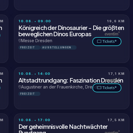
KM
10.08. • 09:00
19,6 KM
n
Königreich der Dinosaurier - Die größten
beweglichen Dinos Europas
Messe Dresden
Tickets*
FREIZEIT
AUSSTELLUNGEN
KM
10.08. • 14:00
17,1 KM
n
Altstadtrundgang: Faszination Dresden
Augustiner an der Frauenkirche, Dresden
Tickets*
FREIZEIT
KM
10.08. • 17:00
17,5 KM
Der geheimnisvolle Nachtwächter
Rundgang