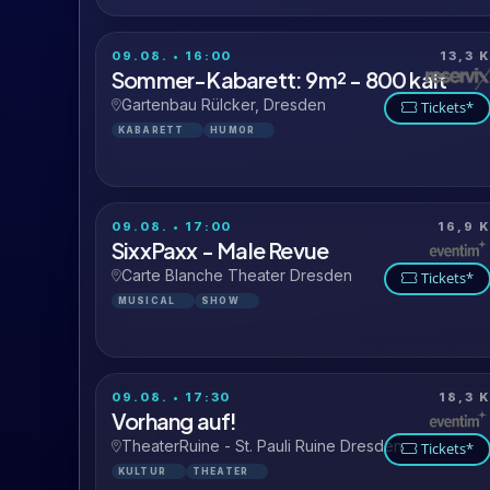
09.08. • 16:00
13,3 
Sommer-Kabarett: 9m² - 800 kalt
Gartenbau Rülcker, Dresden
Tickets*
KABARETT
HUMOR
09.08. • 17:00
16,9 
SixxPaxx - Male Revue
Carte Blanche Theater Dresden
Tickets*
MUSICAL
SHOW
09.08. • 17:30
18,3 
Vorhang auf!
TheaterRuine - St. Pauli Ruine Dresden
Tickets*
KULTUR
THEATER