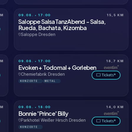
KM
09.08. • 17:00
15,5 KM
Saloppe SalsaTanzAbend - Salsa,
Rueda, Bachata, Kizomba
Saloppe Dresden
KM
09.08. • 17:00
18,7 KM
Evoken + Todomal + Gorleben
Chemiefabrik Dresden
Tickets*
KONZERTE
METAL
KM
09.08. • 18:00
14,0 KM
Bonnie 'Prince' Billy
Parkhotel Weißer Hirsch Dresden
Tickets*
KONZERTE