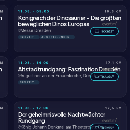
KM
11.08. • 09:00
19,6 KM
n
Königreich der Dinosaurier - Die größten
beweglichen Dinos Europas
Messe Dresden
Tickets*
FREIZEIT
AUSSTELLUNGEN
KM
11.08. • 14:00
17,1 KM
n
Altstadtrundgang: Faszination Dresden
Augustiner an der Frauenkirche, Dresden
Tickets*
FREIZEIT
KM
11.08. • 17:00
17,5 KM
Der geheimnisvolle Nachtwächter
Rundgang
König Johann Denkmal am Theaterplatz Dresden
Tickets*