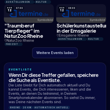
AUSSTELLUNGEN
KULTUR
AUG
AUG
07:00
08:00
12
12
Symbolbild
Symbolbild
"Traumberuf
Schülerkunstaustellun
2,1 KM
0,5 KM
Tierpfleger" im
in der Emsgalerie
NaturZoo Rheine
Emsgalerie Rheine
AUSSTELLUNGEN
KULTUR
NaturZoo Rheine
FREIZEIT
Weitere Events laden
EVENTLISTE
Wenn Dir diese Treffer gefallen, speichere
die Suche als Eventliste.
Die Liste bleibt für Dich automatisch aktuell und Du
kannst Events, die Dich interessieren, liken und die
Events, an denen Du teilnimmst, in Deinem
Smartphonekalender abonnieren. So siehst Du immer,
was Deine nächsten Events sind.
RHEINE
20 KM
AUTOMATISCH AKTUELL