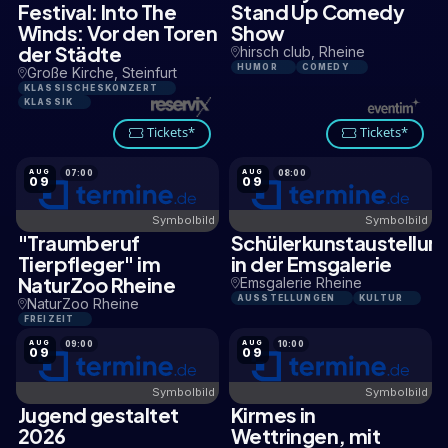
Festival: Into The
Stand Up Comedy
Winds: Vor den Toren
Show
der Städte
hirsch club, Rheine
HUMOR
COMEDY
Große Kirche, Steinfurt
KLASSISCHESKONZERT
KLASSIK
Tickets*
Tickets*
AUG
AUG
07:00
08:00
09
09
Symbolbild
Symbolbild
"Traumberuf
Schülerkunstaustellun
2,1 KM
0,5 KM
Tierpfleger" im
in der Emsgalerie
NaturZoo Rheine
Emsgalerie Rheine
AUSSTELLUNGEN
KULTUR
NaturZoo Rheine
FREIZEIT
AUG
AUG
09:00
10:00
09
09
Symbolbild
Symbolbild
Jugend gestaltet
Kirmes in
16,1 KM
11,2 KM
2026
Wettringen, mit