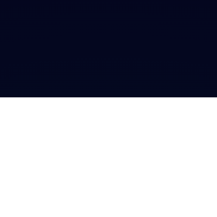
VERPASSE KEIN EVENT MEHR!
termine.de
bietet Dir eine Übersicht über alle
Veranstaltungen/Termine Deiner Stadt/Gemeinde.