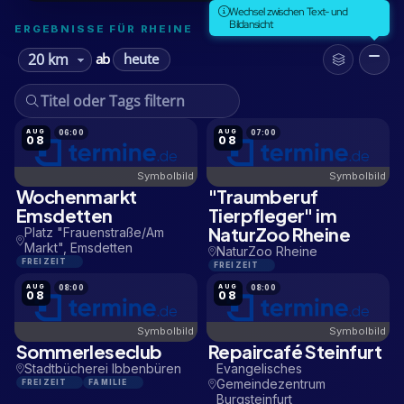
Wechsel zwischen Text- und
Bildansicht
ERGEBNISSE FÜR RHEINE
heute
ab
AUG
AUG
06:00
07:00
08
08
Symbolbild
Symbolbild
Wochenmarkt
"Traumberuf
13,3 KM
2,1 KM
Emsdetten
Tierpfleger" im
NaturZoo Rheine
Platz "Frauenstraße/Am
Markt", Emsdetten
NaturZoo Rheine
FREIZEIT
FREIZEIT
AUG
AUG
08:00
08:00
08
08
Symbolbild
Symbolbild
Sommerleseclub
Repaircafé Steinfurt
19,1 KM
16,3 KM
Stadtbücherei Ibbenbüren
Evangelisches
Gemeindezentrum
FREIZEIT
FAMILIE
Burgsteinfurt