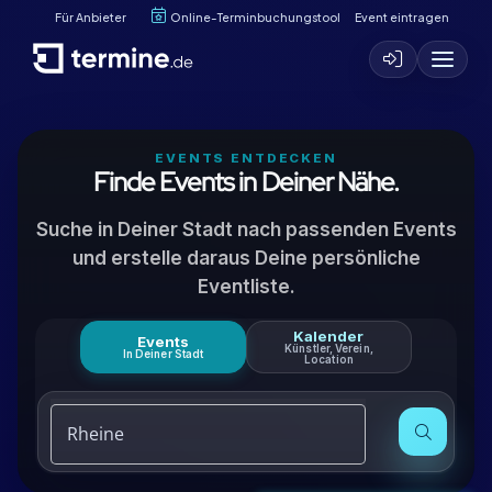
Für Anbieter
Online-Terminbuchungstool
Event eintragen
EVENTS ENTDECKEN
Finde Events in Deiner Nähe.
Suche in Deiner Stadt nach passenden Events
und erstelle daraus Deine persönliche
Eventliste.
Kalender
Events
Künstler, Verein,
In Deiner Stadt
Location