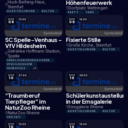
Höhenfeuerwerk
Huck-Beifang-Haus,
Steinfurt
Dorfplatz Wettringen
AUSSTELLUNGEN
KULTUR
PARTY
TANZ
AUG
AUG
13:00
16:00
09
09
Symbolbild
Symbolbild
SC Spelle-Venhaus -
Fixierte Stille
9,5 KM
16,5 KM
VfV Hildesheim
Große Kirche, Steinfurt
AUSSTELLUNGEN
KULTUR
Getränke Hoffmann Stadion,
Spelle
OBERLIGANIEDERSACHSEN
VFVHILDESHEIM
HEIMSPIELE
+1
AUG
AUG
07:00
08:00
10
10
Symbolbild
Symbolbild
"Traumberuf
Schülerkunstaustellun
2,1 KM
0,5 KM
Tierpfleger" im
in der Emsgalerie
NaturZoo Rheine
Emsgalerie Rheine
AUSSTELLUNGEN
KULTUR
NaturZoo Rheine
FREIZEIT
AUG
AUG
13:00
16:00
10
10