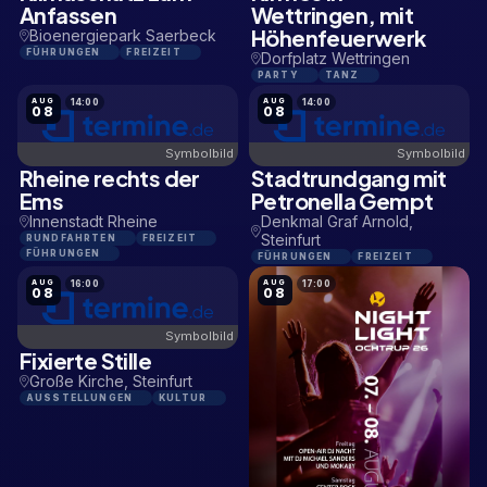
Anfassen
Wettringen, mit
Höhenfeuerwerk
Bioenergiepark Saerbeck
FÜHRUNGEN
FREIZEIT
Dorfplatz Wettringen
PARTY
TANZ
AUG
AUG
14:00
14:00
08
08
Symbolbild
Symbolbild
Rheine rechts der
Stadtrundgang mit
0,2 KM
16,2 KM
Ems
Petronella Gempt
Innenstadt Rheine
Denkmal Graf Arnold,
Steinfurt
RUNDFAHRTEN
FREIZEIT
FÜHRUNGEN
FÜHRUNGEN
FREIZEIT
AUG
AUG
16:00
17:00
08
08
Symbolbild
Fixierte Stille
16,5 KM
Große Kirche, Steinfurt
AUSSTELLUNGEN
KULTUR