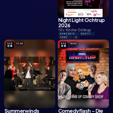
Night Light Ochtrup
18,9 KM
2026
Ev. Kirche Ochtrup
KONZERTE
PARTY
TANZ
+1
AUG
AUG
17:30
18:00
08
08
Summerwinds
Comedyflash - Die
16,5 KM
0,2 KM