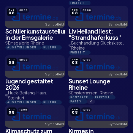
FREIZEIT
AUG
AUG
08:00
08:00
08
08
Symbolbild
Symbolbild
Schülerkunstaustellung
Liv Helland liest:
0,5 KM
0,2 KM
in der Emsgalerie
"Strandhaferkuss"
Emsgalerie Rheine
Buchhandlung Glückskiste,
Rheine
AUSSTELLUNGEN
KULTUR
FREIZEIT
AUG
AUG
09:00
12:00
08
08
Symbolbild
Symbolbild
Jugend gestaltet
Sunset Lounge
16,1 KM
0,2 KM
2026
Rheine
Huck-Beifang-Haus,
Emsterrassen, Rheine
Steinfurt
KONZERTE
FREIZEIT
PARTY
+1
AUSSTELLUNGEN
KULTUR
AUG
AUG
13:00
13:00
08
08
Symbolbild
Symbolbild
Klimaschutz zum
Kirmes in
15,9 KM
11,2 KM