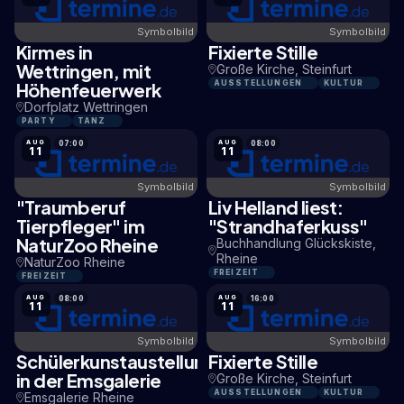
Symbolbild
Symbolbild
Kirmes in
Fixierte Stille
11,2 KM
16,5 KM
Wettringen, mit
Große Kirche, Steinfurt
Höhenfeuerwerk
AUSSTELLUNGEN
KULTUR
Dorfplatz Wettringen
PARTY
TANZ
AUG
AUG
07:00
08:00
11
11
Symbolbild
Symbolbild
"Traumberuf
Liv Helland liest:
2,1 KM
0,2 KM
Tierpfleger" im
"Strandhaferkuss"
NaturZoo Rheine
Buchhandlung Glückskiste,
Rheine
NaturZoo Rheine
FREIZEIT
FREIZEIT
AUG
AUG
08:00
16:00
11
11
Symbolbild
Symbolbild
Schülerkunstaustellung
Fixierte Stille
0,5 KM
16,5 KM
in der Emsgalerie
Große Kirche, Steinfurt
AUSSTELLUNGEN
KULTUR
Emsgalerie Rheine