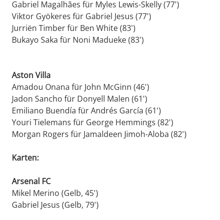
Gabriel Magalhães für Myles Lewis-Skelly (77')
Viktor Gyökeres für Gabriel Jesus (77')
Jurriën Timber für Ben White (83')
Bukayo Saka für Noni Madueke (83')
Aston Villa
Amadou Onana für John McGinn (46')
Jadon Sancho für Donyell Malen (61')
Emiliano Buendía für Andrés García (61')
Youri Tielemans für George Hemmings (82')
Morgan Rogers für Jamaldeen Jimoh-Aloba (82')
Karten:
Arsenal FC
Mikel Merino (Gelb, 45')
Gabriel Jesus (Gelb, 79')