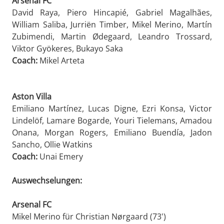
Arsenal FC
David Raya, Piero Hincapié, Gabriel Magalhães,
William Saliba, Jurriën Timber, Mikel Merino, Martín
Zubimendi, Martin Ødegaard, Leandro Trossard,
Viktor Gyökeres, Bukayo Saka
Coach:
Mikel Arteta
Aston Villa
Emiliano Martínez, Lucas Digne, Ezri Konsa, Victor
Lindelöf, Lamare Bogarde, Youri Tielemans, Amadou
Onana, Morgan Rogers, Emiliano Buendía, Jadon
Sancho, Ollie Watkins
Coach:
Unai Emery
Auswechselungen:
Arsenal FC
Mikel Merino für Christian Nørgaard (73')