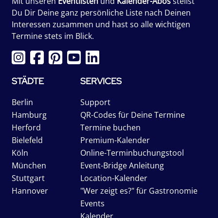
Mit unseren
Eventlisten
und
Kalender-Abos
stellst
Du Dir Deine ganz persönliche Liste nach Deinen
Interessen zusammen und hast so alle wichtigen
Termine stets im Blick.
STÄDTE
SERVICES
Berlin
Support
Hamburg
QR-Codes für Deine Termine
Herford
Termine buchen
Bielefeld
Premium-Kalender
Köln
Online-Terminbuchungstool
München
Event-Bridge Anleitung
Stuttgart
Location-Kalender
Hannover
"Wer zeigt es?" für Gastronomie
Events
Kalender