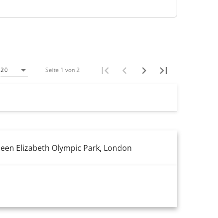
Seite 1 von 2
20
een Elizabeth Olympic Park, London