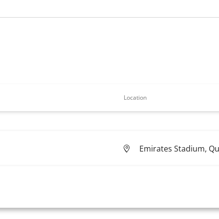
Location
Emirates Stadium, Qu