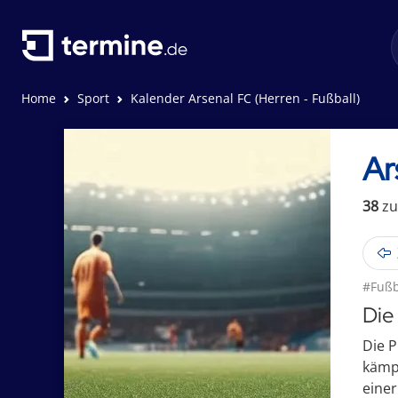
Home
Sport
Kalender Arsenal FC (Herren - Fußball)
Ar
38
zu
#Fußb
Die
Die P
kämpf
einer