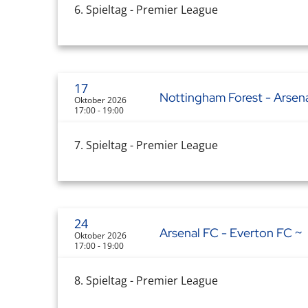
6. Spieltag - Premier League
17
Nottingham Forest - Arsen
Oktober 2026
17:00 - 19:00
7. Spieltag - Premier League
24
Arsenal FC - Everton FC ~
Oktober 2026
17:00 - 19:00
8. Spieltag - Premier League