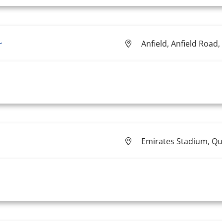
~
Anfield, Anfield Road,
Emirates Stadium, Qu