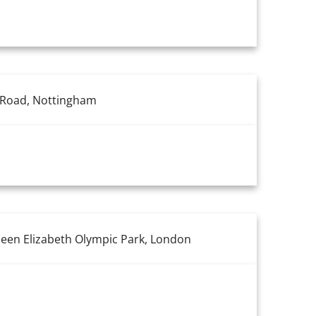
n Road, Nottingham
een Elizabeth Olympic Park, London