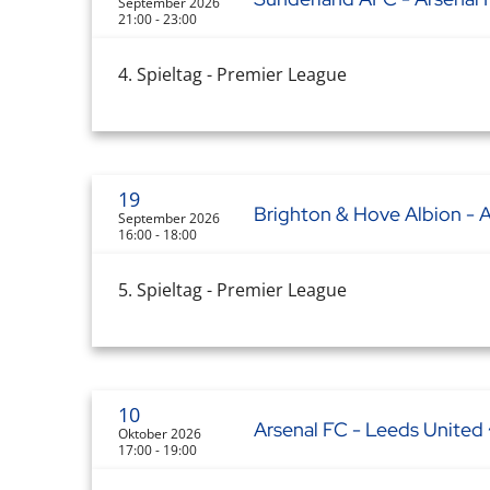
September 2026
21:00 - 23:00
4. Spieltag - Premier League
19
Brighton & Hove Albion - 
September 2026
16:00 - 18:00
5. Spieltag - Premier League
10
Arsenal FC - Leeds United 
Oktober 2026
17:00 - 19:00