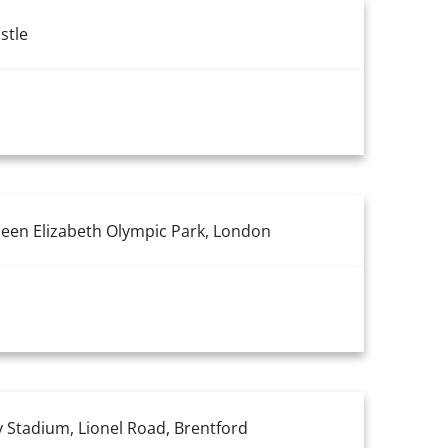
stle
een Elizabeth Olympic Park, London
Stadium, Lionel Road, Brentford