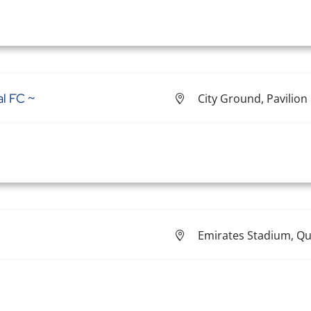
al FC ~
City Ground, Pavilio
Emirates Stadium, Qu