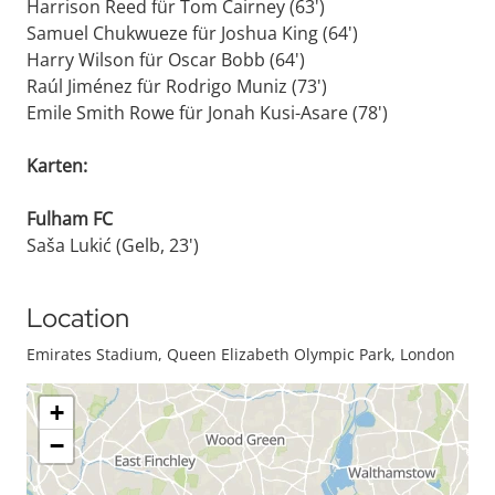
Harrison Reed für Tom Cairney (63')
Samuel Chukwueze für Joshua King (64')
Harry Wilson für Oscar Bobb (64')
Raúl Jiménez für Rodrigo Muniz (73')
Emile Smith Rowe für Jonah Kusi-Asare (78')
Karten:
Fulham FC
Saša Lukić (Gelb, 23')
Location
Emirates Stadium, Queen Elizabeth Olympic Park, London
+
−