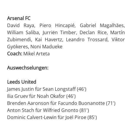
Arsenal FC
David Raya, Piero Hincapié, Gabriel Magalhães,
William Saliba, Jurriën Timber, Declan Rice, Martín
Zubimendi, Kai Havertz, Leandro Trossard, Viktor
Gyökeres, Noni Madueke
Coach:
Mikel Arteta
Auswechselungen:
Leeds United
James Justin für Sean Longstaff (46')
Ilia Gruev für Noah Okafor (46')
Brenden Aaronson für Facundo Buonanotte (71')
Anton Stach für Wilfried Gnonto (81')
Dominic Calvert-Lewin für Joël Piroe (85')