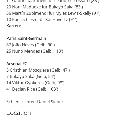
11 Gabriel Martinelli für Leandro Trossard (83')
20 Noni Madueke für Bukayo Saka (83')
36 Martín Zubimendi für Myles Lewis-Skelly (91')
10 Eberechi Eze für Kai Havertz (91')
Karten:
Paris Saint-Germain
87 João Neves (Gelb, 90')
25 Nuno Mendes (Gelb, 118')
Arsenal FC
3 Cristhian Mosquera (Gelb, 47')
7 Bukayo Saka (Gelb, 54')
14 Viktor Gyökeres (Gelb, 98')
41 Declan Rice (Gelb, 103')
Schiedsrichter: Daniel Siebert
Location