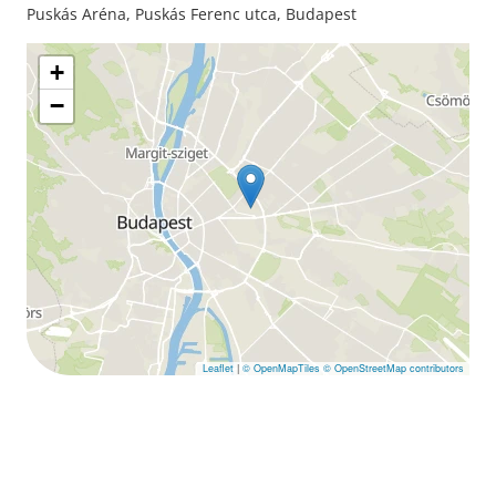
Puskás Aréna, Puskás Ferenc utca, Budapest
+
−
Leaflet
|
© OpenMapTiles
© OpenStreetMap contributors