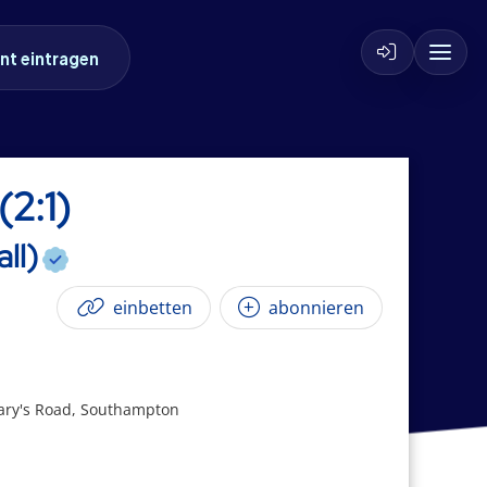
nt eintragen
2:1)
ll)
einbetten
abonnieren
Mary's Road, Southampton