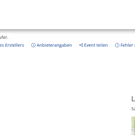
ufer.
s Erstellers
Anbieterangaben
Event teilen
Fehler
L
S