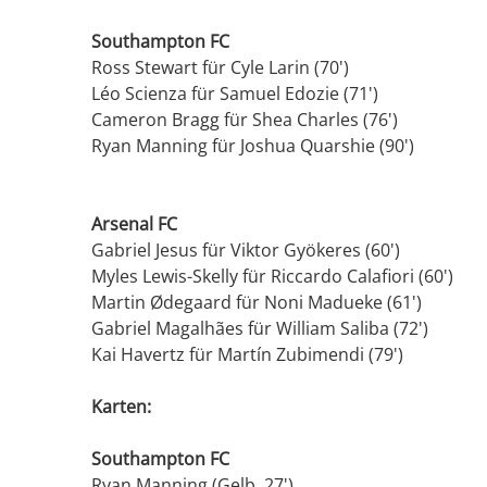
Southampton FC
Ross Stewart für Cyle Larin (70')
Léo Scienza für Samuel Edozie (71')
Cameron Bragg für Shea Charles (76')
Ryan Manning für Joshua Quarshie (90')
Arsenal FC
Gabriel Jesus für Viktor Gyökeres (60')
Myles Lewis-Skelly für Riccardo Calafiori (60')
Martin Ødegaard für Noni Madueke (61')
Gabriel Magalhães für William Saliba (72')
Kai Havertz für Martín Zubimendi (79')
Karten:
Southampton FC
Ryan Manning (Gelb, 27')