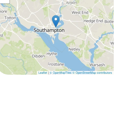
Leaflet
|
© OpenMapTiles
© OpenStreetMap contributors