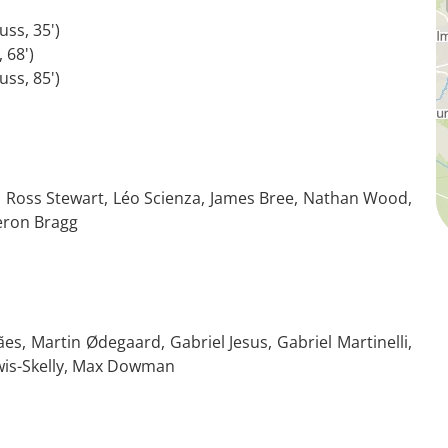
ss, 35')
 68')
ss, 85')
, Ross Stewart, Léo Scienza, James Bree, Nathan Wood,
eron Bragg
s, Martin Ødegaard, Gabriel Jesus, Gabriel Martinelli,
ewis-Skelly, Max Dowman