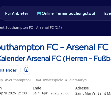
Für Anbieter
Online-Terminbuchungstool
Eve
ent Southampton FC - Arsenal FC (2:1)
uthampton FC - Arsenal FC (
Kalender Arsenal FC (Herren - Fußba
Kalender
up
#SouthamptonFC
#Auswärtsspiele
#SaintMary's
n
Ende
Adresse
April 2026, 21:00
Sa 4. April 2026, 23:00
Saint Mary's, Saint 