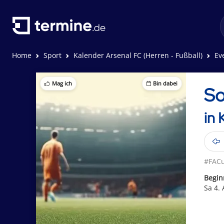
Home
Sport
Kalender Arsenal FC (Herren - Fußball)
Ev
Mag ich
Bin dabei
So
in 
#FAC
Begin
Sa 4. 