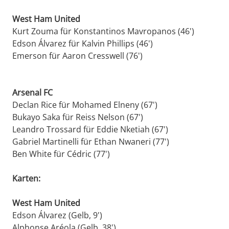
West Ham United
Kurt Zouma für Konstantinos Mavropanos (46')
Edson Álvarez für Kalvin Phillips (46')
Emerson für Aaron Cresswell (76')
Arsenal FC
Declan Rice für Mohamed Elneny (67')
Bukayo Saka für Reiss Nelson (67')
Leandro Trossard für Eddie Nketiah (67')
Gabriel Martinelli für Ethan Nwaneri (77')
Ben White für Cédric (77')
Karten:
West Ham United
Edson Álvarez (Gelb, 9')
Alphonse Aréola (Gelb, 38')