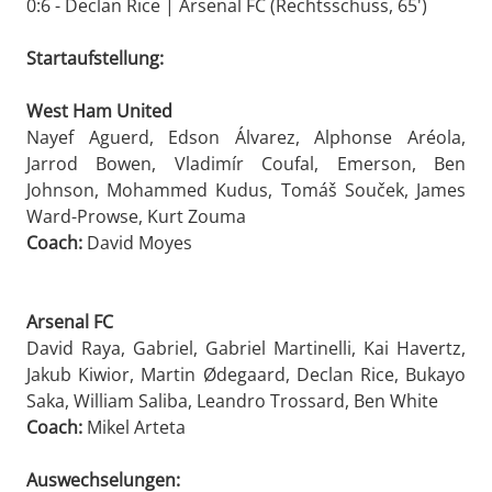
0:6 - Declan Rice | Arsenal FC (Rechtsschuss, 65')
Startaufstellung:
West Ham United
Nayef Aguerd, Edson Álvarez, Alphonse Aréola,
Jarrod Bowen, Vladimír Coufal, Emerson, Ben
Johnson, Mohammed Kudus, Tomáš Souček, James
Ward-Prowse, Kurt Zouma
Coach:
David Moyes
Arsenal FC
David Raya, Gabriel, Gabriel Martinelli, Kai Havertz,
Jakub Kiwior, Martin Ødegaard, Declan Rice, Bukayo
Saka, William Saliba, Leandro Trossard, Ben White
Coach:
Mikel Arteta
Auswechselungen: