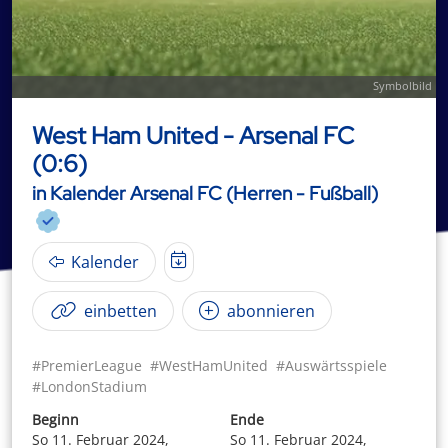
Symbolbild
West Ham United - Arsenal FC
(0:6)
in Kalender Arsenal FC (Herren - Fußball)
Kalender
einbetten
abonnieren
#PremierLeague
#WestHamUnited
#Auswärtsspiele
#LondonStadium
Beginn
Ende
So 11. Februar 2024,
So 11. Februar 2024,