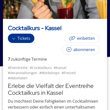
Cocktailkurs - Kassel
Tickets
einbetten
abonnieren
7
zukünftige
Termin
e
#Eventreihe
#Cocktailkurs
#Kassel
#Veranstaltungen
#Workshops
#Freizeit
#Aktivitäten
Erlebe die Vielfalt der Eventreihe
Cocktailkurs in Kassel
Du möchtest Deine Fähigkeiten im Cocktailmixen
verbessern oder einfach einen unterhaltsamen