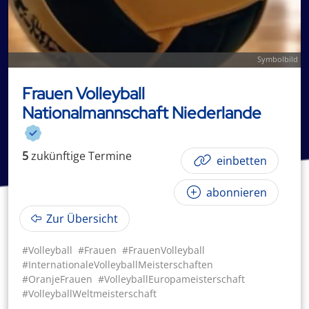
Symbolbild
Frauen Volleyball
Nationalmannschaft Niederlande
5
zukünftige
Termin
e
einbetten
abonnieren
Zur Übersicht
#Volleyball
#Frauen
#FrauenVolleyball
#InternationaleVolleyballMeisterschaften
#OranjeFrauen
#VolleyballEuropameisterschaft
#VolleyballWeltmeisterschaft