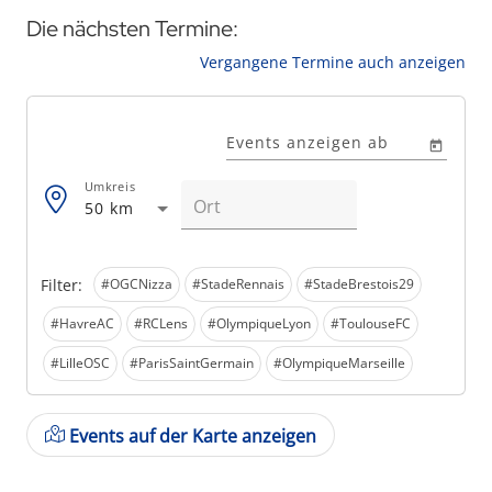
Die nächsten Termine:
Vergangene Termine auch anzeigen
Events anzeigen ab
Umkreis
50 km
Filter:
#OGCNizza
#StadeRennais
#StadeBrestois29
#HavreAC
#RCLens
#OlympiqueLyon
#ToulouseFC
#LilleOSC
#ParisSaintGermain
#OlympiqueMarseille
Events auf der Karte anzeigen