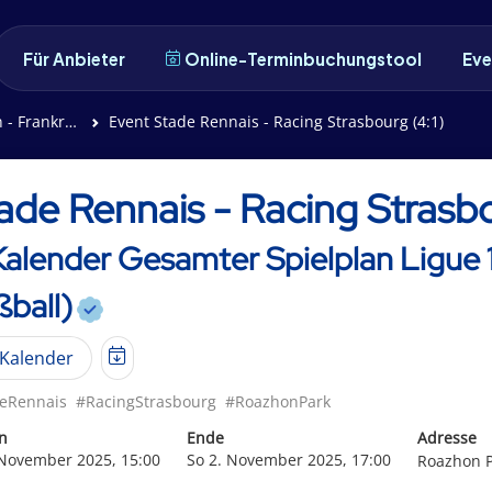
Für Anbieter
Online-Terminbuchungstool
Eve
 - Fußball)
Event Stade Rennais - Racing Strasbourg (4:1)
ade Rennais - Racing Strasbo
Kalender Gesamter Spielplan Ligue 1
ball)
Kalender
eRennais
#RacingStrasbourg
#RoazhonPark
n
Ende
Adresse
 November 2025, 15:00
So 2. November 2025, 17:00
Roazhon P