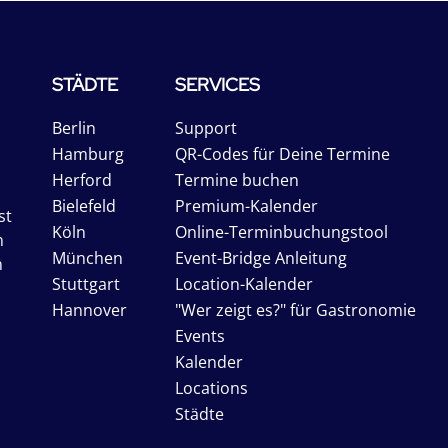
STÄDTE
SERVICES
Berlin
Support
Hamburg
QR-Codes für Deine Termine
Herford
Termine buchen
Bielefeld
Premium-Kalender
st
Köln
Online-Terminbuchungstool
n
München
Event-Bridge Anleitung
n
Stuttgart
Location-Kalender
Hannover
"Wer zeigt es?" für Gastronomie
Events
Kalender
Locations
Städte