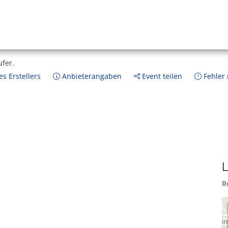
ufer.
s Erstellers
Anbieterangaben
Event teilen
Fehler
L
R