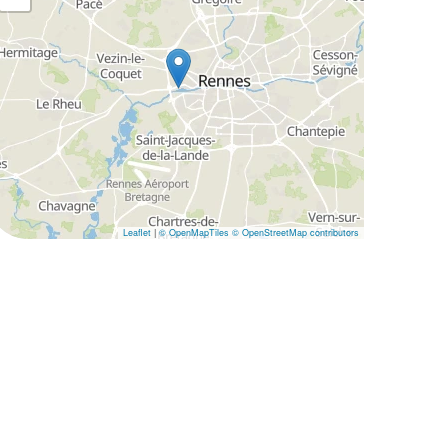
Leaflet
|
© OpenMapTiles
© OpenStreetMap contributors