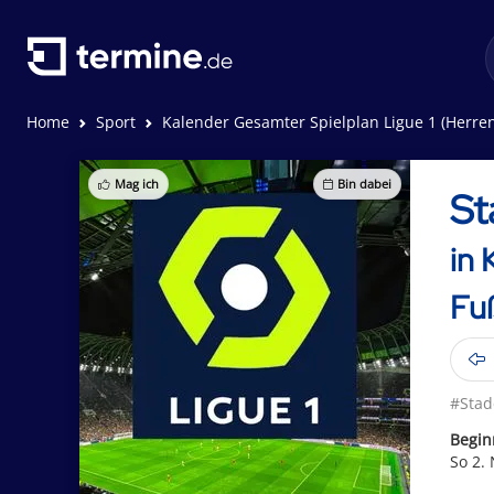
Home
Sport
Kalender Gesamter Spielplan Ligue 1 (Herren - Frankreich
Mag ich
Bin dabei
St
in 
Fuß
#Stad
Begin
So 2.