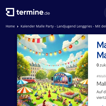
Home
Kalender Malle Party - Landjugend Lenggries - Mit deinen Mallorca Star
Ma
Ma
0
zuk
#Mall
Mal
Auf d
viert