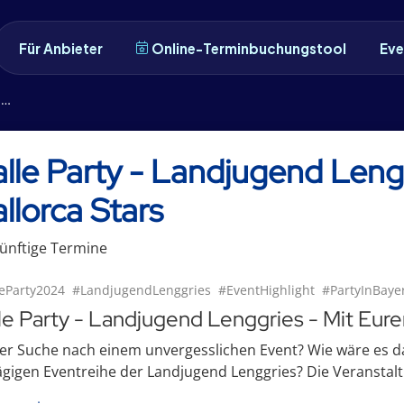
Für Anbieter
Online-Terminbuchungstool
Eve
s
lle Party - Landjugend Lengg
llorca Stars
ünftige
Termin
e
eParty2024
#LandjugendLenggries
#EventHighlight
#PartyInBaye
le Party - Landjugend Lenggries - Mit Eure
er Suche nach einem unvergesslichen Event? Wie wäre es d
ägigen Eventreihe der Landjugend Lenggries? Die Veranstaltu