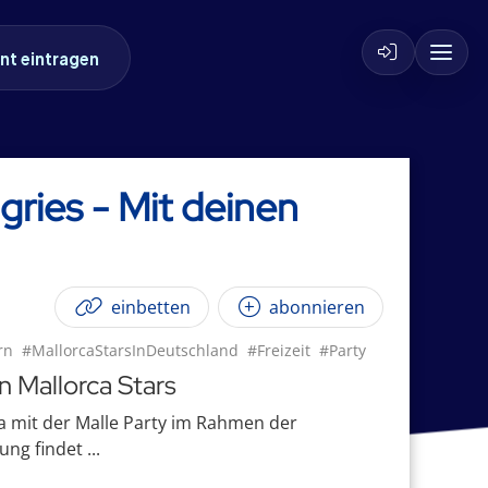
nt eintragen
ries - Mit deinen
einbetten
abonnieren
rn
#MallorcaStarsInDeutschland
#Freizeit
#Party
n Mallorca Stars
a mit der Malle Party im Rahmen der
ng findet ...