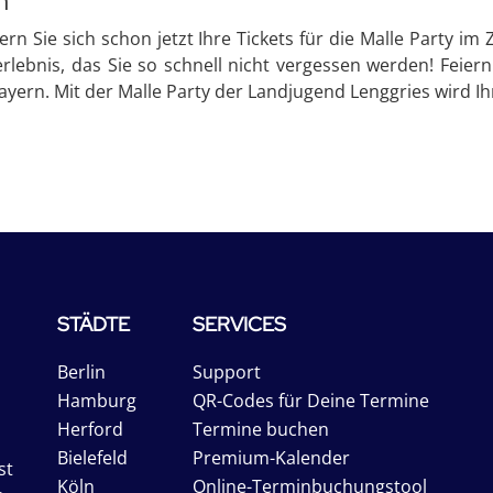
n
rn Sie sich schon jetzt Ihre Tickets für die Malle Party i
erlebnis, das Sie so schnell nicht vergessen werden! Feiern
ayern. Mit der Malle Party der Landjugend Lenggries wird Ih
STÄDTE
SERVICES
Berlin
Support
Hamburg
QR-Codes für Deine Termine
Herford
Termine buchen
Bielefeld
Premium-Kalender
st
Köln
Online-Terminbuchungstool