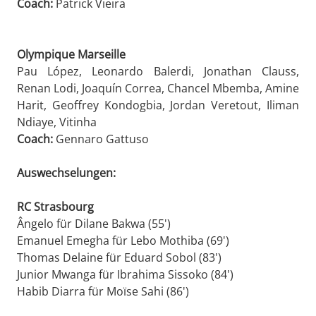
Coach:
Patrick Vieira
Olympique Marseille
Pau López, Leonardo Balerdi, Jonathan Clauss,
Renan Lodi, Joaquín Correa, Chancel Mbemba, Amine
Harit, Geoffrey Kondogbia, Jordan Veretout, Iliman
Ndiaye, Vitinha
Coach:
Gennaro Gattuso
Auswechselungen:
RC Strasbourg
Ângelo für Dilane Bakwa (55')
Emanuel Emegha für Lebo Mothiba (69')
Thomas Delaine für Eduard Sobol (83')
Junior Mwanga für Ibrahima Sissoko (84')
Habib Diarra für Moïse Sahi (86')