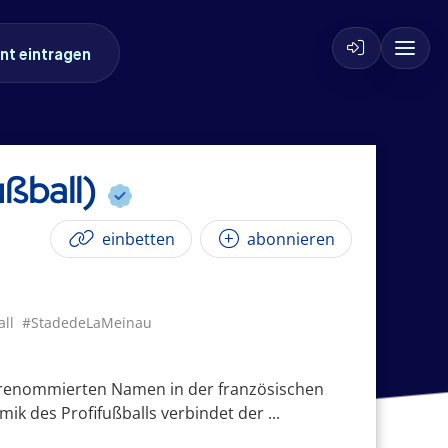
nt eintragen
ußball)
einbetten
abonnieren
all
#StadedeLaMeinau
m renommierten Namen in der französischen
ik des Profifußballs verbindet der ...