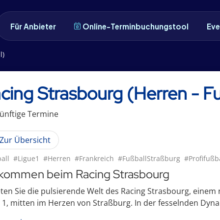
Für Anbieter
Online-Terminbuchungstool
Eve
l)
cing Strasbourg (Herren - F
ünftige
Termin
e
Zur Übersicht
all
#Ligue1
#Herren
#Frankreich
#FußballStraßburg
#Profifußb
lkommen beim Racing Strasbourg
ten Sie die pulsierende Welt des Racing Strasbourg, eine
 1, mitten im Herzen von Straßburg. In der fesselnden Dynam