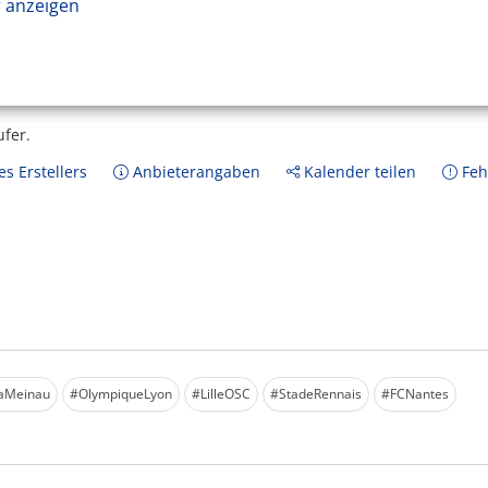
 anzeigen
ufer.
s Erstellers
Anbieterangaben
Kalender teilen
Feh
aMeinau
#OlympiqueLyon
#LilleOSC
#StadeRennais
#FCNantes