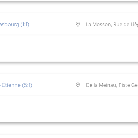
sbourg (1:1)
La Mosson, Rue de Lièg
Étienne (5:1)
De la Meinau, Piste G