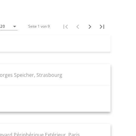
Seite 1 von 9
20
eorges Speicher, Strasbourg
evard Périphérique Extérieur, Paris