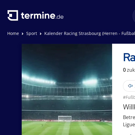
Home
Sport
Kalender Racing Strasbourg (Herren - Fußbal
Ra
0
zuk
#Fußb
Wil
Betre
Ligue