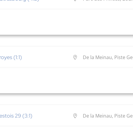
oyes (1:1)
De la Meinau, Piste G
stois 29 (3:1)
De la Meinau, Piste G