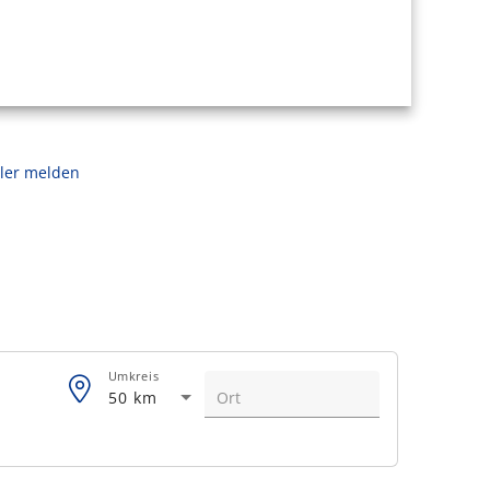
ler melden
Umkreis
50 km