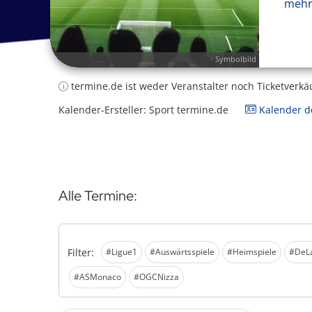
mehr
Symbolbild
termine.de ist weder Veranstalter noch Ticketverkä
Kalender-Ersteller: Sport termine.de
Kalender de
Alle Termine:
Filter:
#Ligue1
#Auswärtsspiele
#Heimspiele
#DeL
#ASMonaco
#OGCNizza