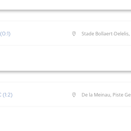
(0:1)
Stade Bollaert-Delelis
 (1:2)
De la Meinau, Piste G