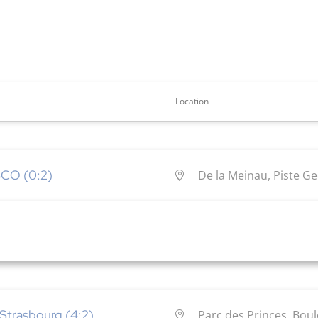
Location
SCO (0:2)
De la Meinau, Piste G
 Strasbourg (4:2)
Parc des Princes, Boul