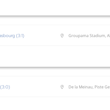
sbourg (3:1)
Groupama Stadium, All
(3:0)
De la Meinau, Piste G