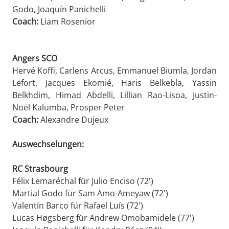
Godo, Joaquín Panichelli
Coach:
Liam Rosenior
Angers SCO
Hervé Koffi, Carlens Arcus, Emmanuel Biumla, Jordan
Lefort, Jacques Ekomié, Haris Belkebla, Yassin
Belkhdim, Himad Abdelli, Lillian Rao-Lisoa, Justin-
Noël Kalumba, Prosper Peter
Coach:
Alexandre Dujeux
Auswechselungen:
RC Strasbourg
Félix Lemaréchal für Julio Enciso (72')
Martial Godo für Sam Amo-Ameyaw (72')
Valentín Barco für Rafael Luís (72')
Lucas Høgsberg für Andrew Omobamidele (77')