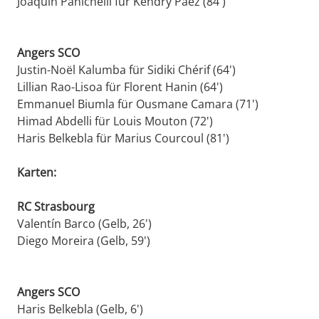
Joaquín Panichelli für Kendry Páez (84')
Angers SCO
Justin-Noël Kalumba für Sidiki Chérif (64')
Lillian Rao-Lisoa für Florent Hanin (64')
Emmanuel Biumla für Ousmane Camara (71')
Himad Abdelli für Louis Mouton (72')
Haris Belkebla für Marius Courcoul (81')
Karten:
RC Strasbourg
Valentín Barco (Gelb, 26')
Diego Moreira (Gelb, 59')
Angers SCO
Haris Belkebla (Gelb, 6')