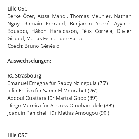
Lille OSC
Berke Özer, Aïssa Mandi, Thomas Meunier, Nathan
Ngoy, Romain Perraud, Benjamin André, Ayyoub
Bouaddi, Hákon Haraldsson, Félix Correia, Olivier
Giroud, Matias Fernandez-Pardo
Coach:
Bruno Génésio
Auswechselungen:
RC Strasbourg
Emanuel Emegha für Rabby Nzingoula (75')
Julio Enciso für Samir El Mourabet (76')
Abdoul Ouattara für Martial Godo (89')
Diego Moreira für Andrew Omobamidele (89')
Joaquín Panichelli für Mathis Amougou (90')
Lille OSC