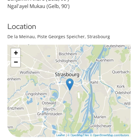
Ngal'ayel Mukau (Gelb, 90')
Location
De la Meinau, Piste Georges Speicher, Strasbourg
+
−
Leaflet
|
© OpenMapTiles
© OpenStreetMap contributors