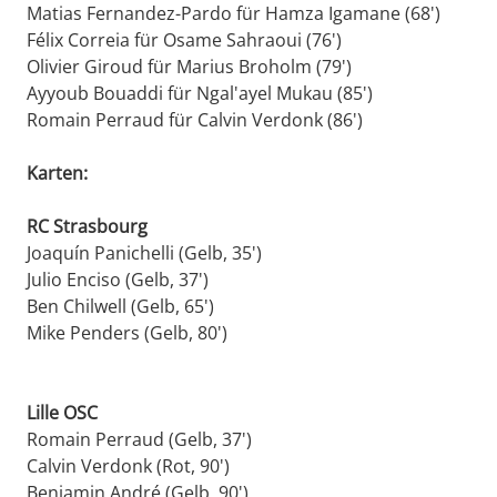
Matias Fernandez-Pardo für Hamza Igamane (68')
Félix Correia für Osame Sahraoui (76')
Olivier Giroud für Marius Broholm (79')
Ayyoub Bouaddi für Ngal'ayel Mukau (85')
Romain Perraud für Calvin Verdonk (86')
Karten:
RC Strasbourg
Joaquín Panichelli (Gelb, 35')
Julio Enciso (Gelb, 37')
Ben Chilwell (Gelb, 65')
Mike Penders (Gelb, 80')
Lille OSC
Romain Perraud (Gelb, 37')
Calvin Verdonk (Rot, 90')
Benjamin André (Gelb, 90')