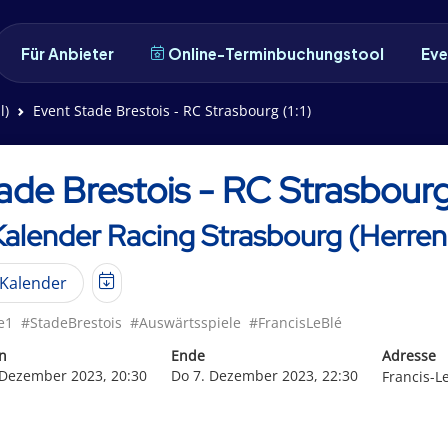
Für Anbieter
Online-Terminbuchungstool
Eve
l)
Event Stade Brestois - RC Strasbourg (1:1)
ade Brestois - RC Strasbourg 
Kalender Racing Strasbourg (Herren
Kalender
e1
#StadeBrestois
#Auswärtsspiele
#FrancisLeBlé
n
Ende
Adresse
 Dezember 2023, 20:30
Do 7. Dezember 2023, 22:30
Francis-Le