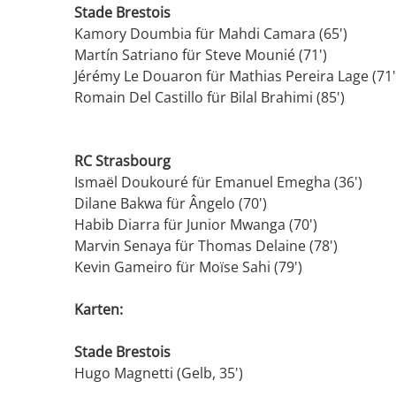
Stade Brestois
Kamory Doumbia für Mahdi Camara (65')
Martín Satriano für Steve Mounié (71')
Jérémy Le Douaron für Mathias Pereira Lage (71'
Romain Del Castillo für Bilal Brahimi (85')
RC Strasbourg
Ismaël Doukouré für Emanuel Emegha (36')
Dilane Bakwa für Ângelo (70')
Habib Diarra für Junior Mwanga (70')
Marvin Senaya für Thomas Delaine (78')
Kevin Gameiro für Moïse Sahi (79')
Karten:
Stade Brestois
Hugo Magnetti (Gelb, 35')