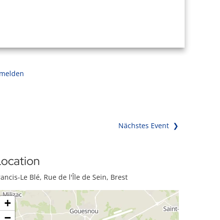
 melden
Nächstes Event ❯
ocation
rancis-Le Blé, Rue de l'Île de Sein, Brest
+
−