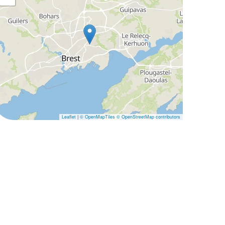
Leaflet
|
© OpenMapTiles
© OpenStreetMap contributors