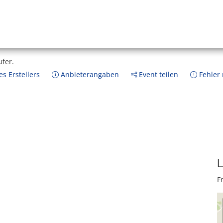
ufer.
s Erstellers
Anbieterangaben
Event teilen
Fehler
L
F