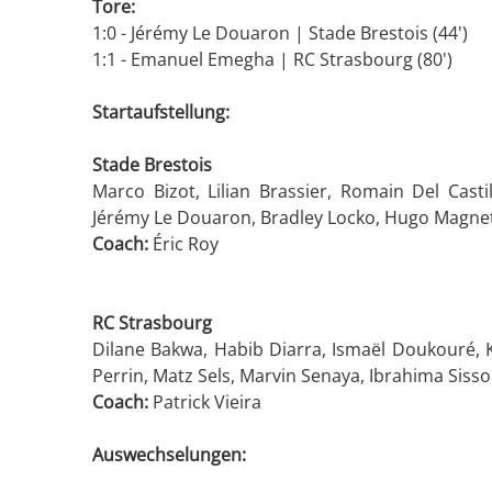
Tore:
1:0 - Jérémy Le Douaron | Stade Brestois (44')
1:1 - Emanuel Emegha | RC Strasbourg (80')
Startaufstellung:
Stade Brestois
Marco Bizot, Lilian Brassier, Romain Del Cast
Jérémy Le Douaron, Bradley Locko, Hugo Magnett
Coach:
Éric Roy
RC Strasbourg
Dilane Bakwa, Habib Diarra, Ismaël Doukouré, 
Perrin, Matz Sels, Marvin Senaya, Ibrahima Sisso
Coach:
Patrick Vieira
Auswechselungen: