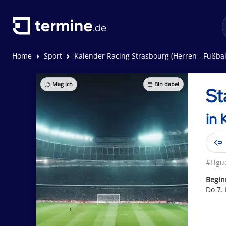
Home
Sport
Kalender Racing Strasbourg (Herren - Fußbal
Mag ich
Bin dabei
St
in 
#Ligu
Begin
Do 7.