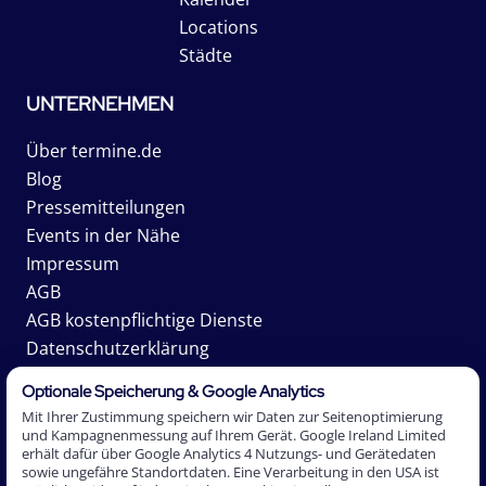
Locations
Städte
UNTERNEHMEN
Über termine.de
Blog
Pressemitteilungen
Events in der Nähe
Impressum
AGB
AGB kostenpflichtige Dienste
Datenschutzerklärung
Karriere
Optionale Speicherung & Google Analytics
Mit Ihrer Zustimmung speichern wir Daten zur Seitenoptimierung
und Kampagnenmessung auf Ihrem Gerät. Google Ireland Limited
erhält dafür über Google Analytics 4 Nutzungs- und Gerätedaten
2026 Termine.de AG. *Affiliate-Links sind mit einem
sowie ungefähre Standortdaten. Eine Verarbeitung in den USA ist