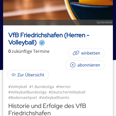
Symbolbild
VfB Friedrichshafen (Herren -
Volleyball)
0
zukünftige
Termin
e
einbetten
abonnieren
Zur Übersicht
#Volleyball
#1.Bundesliga
#Herren
#VolleyballBundesliga
#DeutscherVolleyball
#BodenseeSport
#VolleyballEvents
Historie und Erfolge des VfB
Friedrichshafen