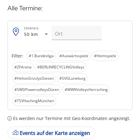
Alle Termine:
Umkreis
50 km
Filter:
#1.Bundesliga
#Auswärtsspiele
#Heimspiele
#ZFArena
#BERLINRECYCLINGVolleys
#HeliosGrizzlysGiesen
#SVGLüneburg
#SWDPowervolleysDüren
#WWKVolleysHerrsching
#TSVHachingMünchen
Es werden nur Termine mit Geo-Koordinaten angezeigt.
Events auf der Karte anzeigen