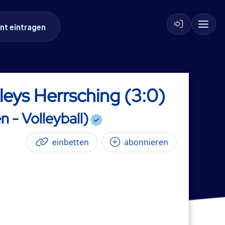
nt eintragen
leys Herrsching (3:0)
n - Volleyball)
einbetten
abonnieren