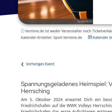
Symbolbild
termine.de ist weder Veranstalter noch Ticketverkä
Kalender-Ersteller: Sport termine.de
Kalender de
❮ Vorheriges Event
Spannungsgeladenes Heimspiel: V
Herrsching
Am 5. Oktober 2024 erwartet Dich ein beso
Friedrichshafen auf die WWK Volleys Herrschin
Friedrichshafen das erste Aufschlagen ertönen