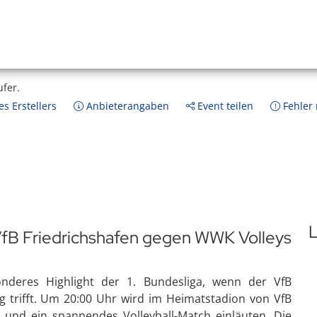
ufer.
s Erstellers
Anbieterangaben
Event teilen
Fehler
L
fB Friedrichshafen gegen WWK Volleys
nderes Highlight der 1. Bundesliga, wenn der VfB
g trifft. Um 20:00 Uhr wird im Heimatstadion von VfB
 und ein spannendes Volleyball-Match einläuten. Die