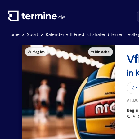
Home
Sport
Kalender VfB Friedrichshafen (Herren - Volley
Mag ich
Bin dabei
Vf
in 
#1.Bu
Begin
Sa 5.