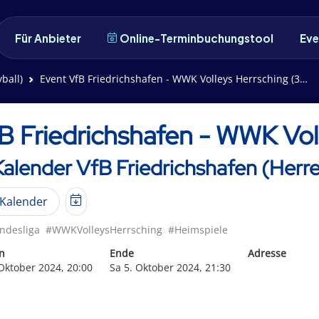
Für Anbieter
Online-Terminbuchungstool
Eve
ball)
Event VfB Friedrichshafen - WWK Volleys Herrsching (3:0)
B Friedrichshafen - WWK Vol
Kalender VfB Friedrichshafen (Herre
Kalender
ndesliga
#WWKVolleysHerrsching
#Heimspiele
n
Ende
Adresse
 Oktober 2024, 20:00
Sa 5. Oktober 2024, 21:30