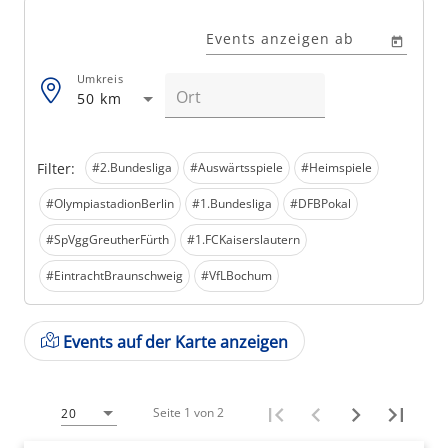
Events anzeigen ab
Umkreis
50 km
Filter:
#2.Bundesliga
#Auswärtsspiele
#Heimspiele
#OlympiastadionBerlin
#1.Bundesliga
#DFBPokal
#SpVggGreutherFürth
#1.FCKaiserslautern
#EintrachtBraunschweig
#VfLBochum
Events auf der Karte anzeigen
Seite 1 von 2
20