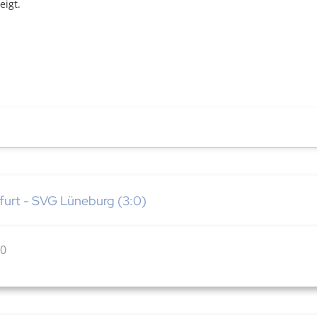
igt.
kfurt - SVG Lüneburg (3:0)
:0