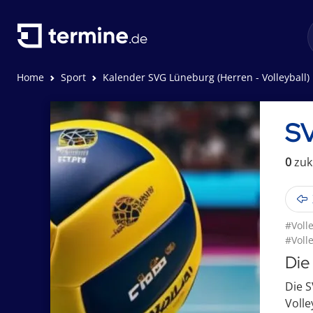
Home
Sport
Kalender SVG Lüneburg (Herren - Volleyball)
SV
0
zuk
#Volle
#Voll
Die
Die S
Volle