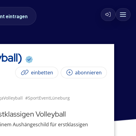
nt eintragen
ball)
einbetten
abonnieren
aVolleyball
#SportEventLüneburg
tklassigen Volleyball
einem Aushängeschild für erstklassigen