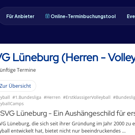
Für Anbieter
Online-Terminbuchungstool
Eve
G Lüneburg (Herren - Volley
ünftige
Termin
e
Zur Übersicht
yball
#1.Bundesliga
#Herren
#ErstklassigerVolleyball
#Bundeslig
eyballCamps
 SVG Lüneburg - Ein Aushängeschild für ers
VG Lüneburg, die sich seit ihrer Gründung im Jahr 2000 zu 
yball entwickelt hat, bietet nicht nur beeindruckendes ...