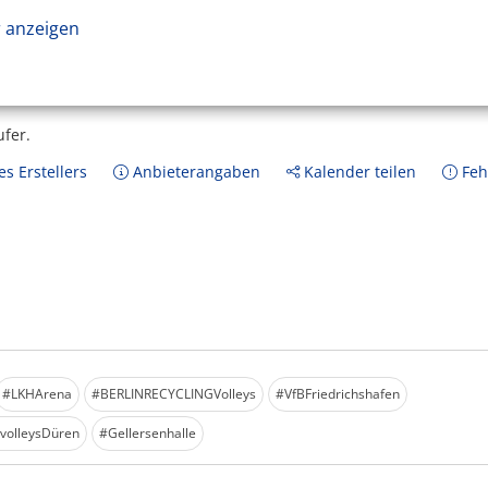
 anzeigen
ufer.
s Erstellers
Anbieterangaben
Kalender teilen
Feh
#LKHArena
#BERLINRECYCLINGVolleys
#VfBFriedrichshafen
olleysDüren
#Gellersenhalle