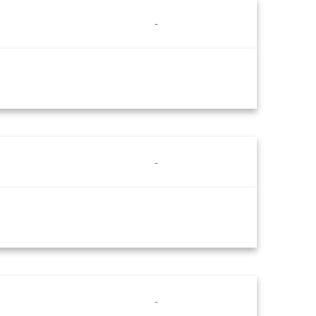
-
-
-