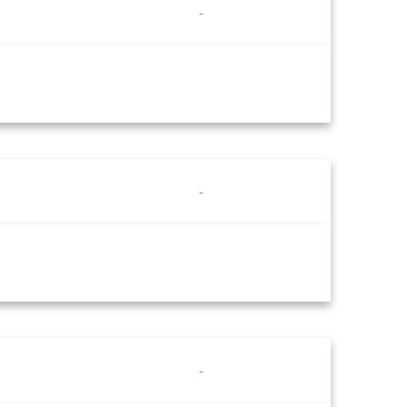
-
-
-