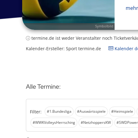
mehr
Symbolbild
termine.de ist weder Veranstalter noch Ticketverkä
Kalender-Ersteller: Sport termine.de
Kalender de
Alle Termine:
Filter:
#1.Bundesliga
#Auswärtsspiele
#Heimspiele
#WWKVolleysHerrsching
#NetzhoppersKW
#SWDPowerv