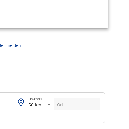
ler melden
Umkreis
50 km