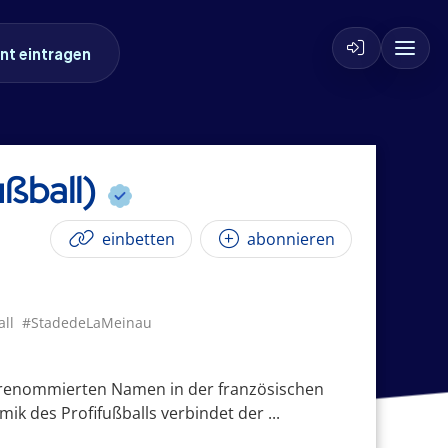
nt eintragen
ußball)
einbetten
abonnieren
all
#StadedeLaMeinau
m renommierten Namen in der französischen
ik des Profifußballs verbindet der ...