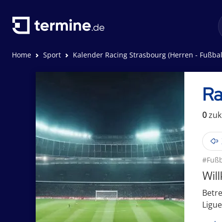
Home
Sport
Kalender Racing Strasbourg (Herren - Fußbal
Ra
0
zuk
#Fußb
Wil
Betre
Ligue