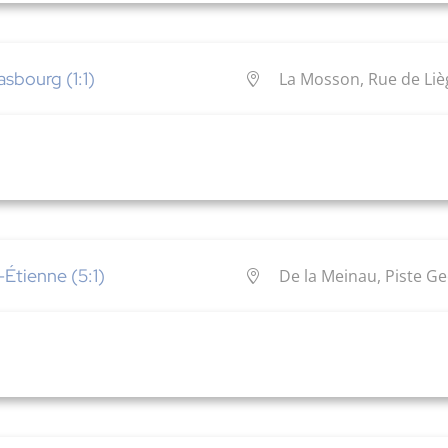
sbourg (1:1)
La Mosson, Rue de Lièg
Étienne (5:1)
De la Meinau, Piste G