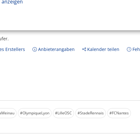
 anzeigen
ufer.
s Erstellers
Anbieterangaben
Kalender teilen
Feh
aMeinau
#OlympiqueLyon
#LilleOSC
#StadeRennais
#FCNantes