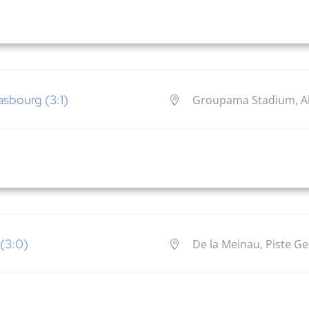
sbourg (3:1)
Groupama Stadium, All
(3:0)
De la Meinau, Piste G