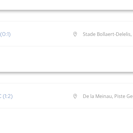
(0:1)
Stade Bollaert-Delelis
 (1:2)
De la Meinau, Piste G