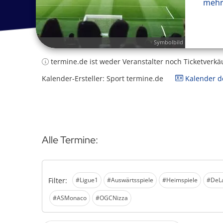
mehr
Symbolbild
termine.de ist weder Veranstalter noch Ticketverkä
Kalender-Ersteller: Sport termine.de
Kalender de
Alle Termine:
Filter:
#Ligue1
#Auswärtsspiele
#Heimspiele
#DeL
#ASMonaco
#OGCNizza