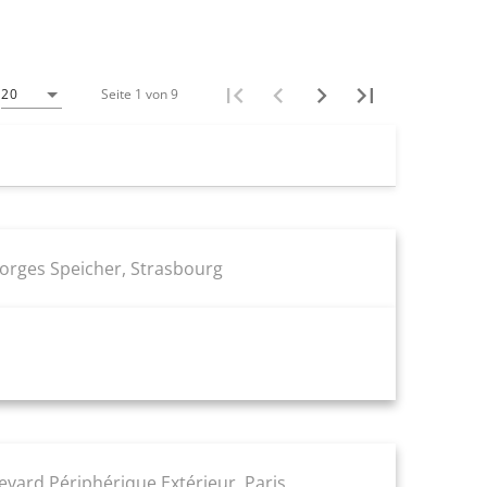
Seite 1 von 9
20
eorges Speicher, Strasbourg
evard Périphérique Extérieur, Paris