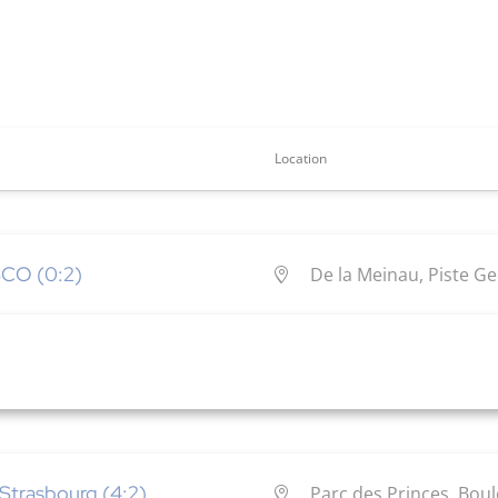
Location
SCO (0:2)
De la Meinau, Piste G
 Strasbourg (4:2)
Parc des Princes, Boul