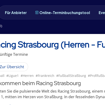
Für Anbieter
Online-Terminbuchungstool
Eve
l)
cing Strasbourg (Herren - F
ünftige
Termin
e
Zur Übersicht
all
#Ligue1
#Herren
#Frankreich
#FußballStraßburg
#Profifußb
lkommen beim Racing Strasbourg
ten Sie die pulsierende Welt des Racing Strasbourg, eine
 1, mitten im Herzen von Straßburg. In der fesselnden Dynam