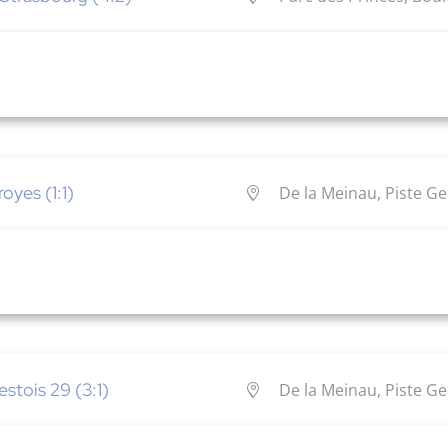
oyes (1:1)
De la Meinau, Piste G
stois 29 (3:1)
De la Meinau, Piste G