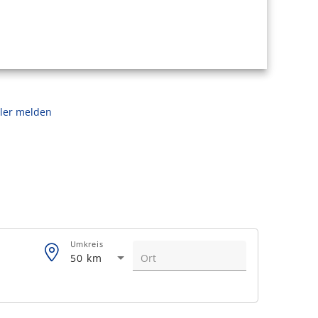
ler melden
Umkreis
50 km